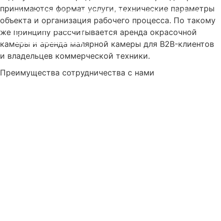
Профессионально подготовленное окрасочное
принимаются формат услуги, технические параметры
пространство для коммерческой и специальной техники
объекта и организация рабочего процесса. По такому
же принципу рассчитывается аренда окрасочной
Оставить заявку
камеры и аренда малярной камеры для B2B-клиентов
и владельцев коммерческой техники.
Преимущества сотрудничества с нами