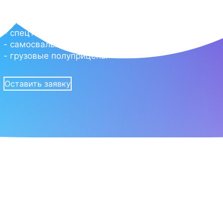
- магистральные тягачи
- спецтехники
- самосвалы
- грузовые полуприцепы
Оставить заявку